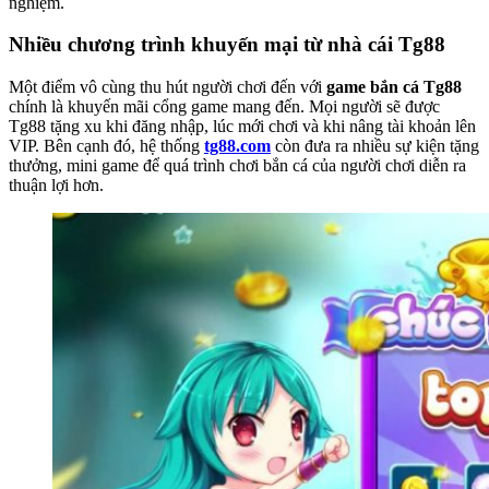
nghiệm.
Nhiều chương trình khuyến mại từ nhà cái Tg88
Một điểm vô cùng thu hút người chơi đến với
game bắn cá Tg88
chính là khuyến mãi cổng game mang đến. Mọi người sẽ được
Tg88 tặng xu khi đăng nhập, lúc mới chơi và khi nâng tài khoản lên
VIP. Bên cạnh đó, hệ thống
tg88.com
còn đưa ra nhiều sự kiện tặng
thưởng, mini game để quá trình chơi bắn cá của người chơi diễn ra
thuận lợi hơn.