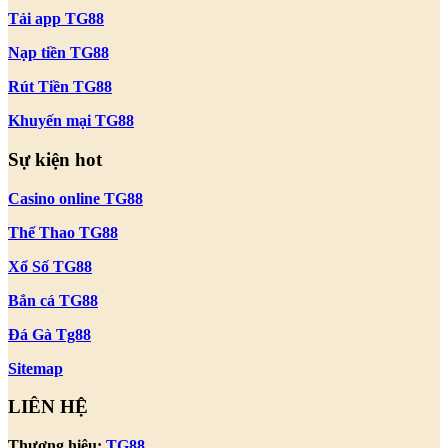
Tải app TG88
Nạp tiền TG88
Rút Tiền TG88
Khuyến mại TG88
Sự kiện hot
Casino online TG88
Thể Thao TG88
Xổ Số TG88
Bắn cá TG88
Đá Gà Tg88
Sitemap
LIÊN HỆ
Thương hiệu:
TG88