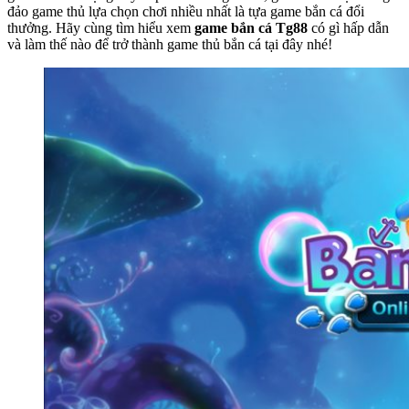
đảo game thủ lựa chọn chơi nhiều nhất là tựa game bắn cá đổi
thưởng. Hãy cùng tìm hiểu xem
game bắn cá Tg88
có gì hấp dẫn
và làm thế nào để trở thành game thủ bắn cá tại đây nhé!