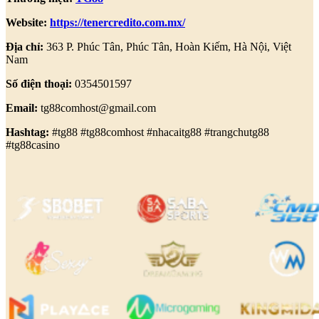
Website:
https://tenercredito.com.mx/
Địa chỉ:
363 P. Phúc Tân, Phúc Tân, Hoàn Kiếm, Hà Nội, Việt
Nam
Số điện thoại:
0354501597
Email:
tg88comhost@gmail.com
Hashtag:
#tg88 #tg88comhost #nhacaitg88 #trangchutg88
#tg88casino