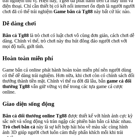
trải nghiệm thú vị. Hiện nay, Tg88 đã phát hành trên cả máy tính và
điện thoại. Chỉ cần thiết bị có kết nối internet ổn định là người người
chơi đã có thể trải nghiệm
Game bắn cá Tg88
này bất cứ lúc nào.
Dễ dàng chơi
Bắn cá Tg88
là trò chơi có luật chơi vô cùng đơn giản, cách chơi dễ
dàng. Chính vì thế, trò chơi này thu hút đông đảo người chơi với
mọi độ tuổi, giới tính.
Hoàn toàn miễn phí
Game bắn cá online phát hành hoàn toàn miễn phí nên người dùng
có thể dễ dàng trải nghiệm. Hơn nữa, khi chơi còn có chính sách đổi
thưởng thành tiền mặt. Chính vì thế ra đời đã lâu, bắn
game
cá đổi
thưởng Tg88
vẫn giữ vững vị thế trong các tựa game cá cược
online.
Giao diện sống động
Bắn cá đổi thưởng online Tg88
được thiết kế với hình ảnh cực kỳ
sắc nét và sống động và tràn ngập các phiên bản bắn cá khác nhau.
Trò chơi bắn cá
này là sự kết hợp hài hòa về màu sắc cùng hình
ảnh 3D giúp người chơi luôn cảm thấy phấn khích mỗi khi trải