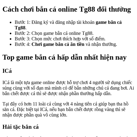
Cách chơi bắn cá online Tg88 đổi thưởng
Bước 1: Đăng ký và đăng nhập tài khoản
game bắn cá
Tg88
.
Bước 2: Chọn game bắn cá online Tg88.
Bước 3: Chọn mức chơi thích hợp với số điểm.
Bước 4:
Chơi game bắn cá ăn tiền
và nhận thưởng.
Top game bắn cá hấp dẫn nhất hiện nay
ICá
ICá là một tựa game online được hỗ trợ chơi 4 người sử dụng chiếc
súng cùng với số đạn mà mình có để bắn những chú cá đang bơi. Ai
bắn chết được cá thì sẽ được nhận phần thưởng hấp dẫn.
Tại đây có hơn 11 loài cá cùng với 4 nàng tiên cá giúp bạn tha hồ
săn cá. Đặc biệt tại ICá, nếu bạn bắn chết được rồng vàng thì sẽ
nhận được phần quà vô cùng lớn.
Hải tặc bắn cá