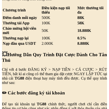
Điều kiện nạp tối
Mức thưởng tối
Chương trình
thiểu
đa
Điểm danh mỗi ngày
500K
88K
Thưởng tải App
100K
58K
Chào mừng hội viên
50K
18.888K
mới
Thưởng nạp lại
100K
0.5%
Nạp đầu qua USDT
2.000K
8.888K
💥
Hướng Dẫn Quy Trình Đặt Cược Dành Cho Tân
Thủ
Chỉ với 4 bước ĐĂNG KÝ > NẠP TIỀN > CÁ CƯỢC > RÚT
TIỀN, bất kì ai cũng có thể tham gia đặt cược NGAY LẬP TỨC tại
nhà cái
TG88
điện thoại hay máy tính đều được. Cụ thể quy trình
như sau:
✏️ Các bước đăng ký tài khoản
Để tạo tài khoản tại
TG88
chính thức, người chơi chỉ cần điền
thông tin cơ bản cũng như xác nhận đồng ý với thỏa thuận của nhà