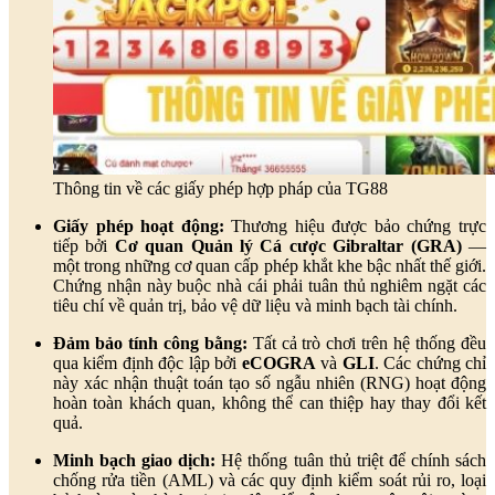
Thông tin về các giấy phép hợp pháp của TG88
Giấy phép hoạt động:
Thương hiệu được bảo chứng trực
tiếp bởi
Cơ quan Quản lý Cá cược Gibraltar (GRA)
—
một trong những cơ quan cấp phép khắt khe bậc nhất thế giới.
Chứng nhận này buộc nhà cái phải tuân thủ nghiêm ngặt các
tiêu chí về quản trị, bảo vệ dữ liệu và minh bạch tài chính.
Đảm bảo tính công bằng:
Tất cả trò chơi trên hệ thống đều
qua kiểm định độc lập bởi
eCOGRA
và
GLI
. Các chứng chỉ
này xác nhận thuật toán tạo số ngẫu nhiên (RNG) hoạt động
hoàn toàn khách quan, không thể can thiệp hay thay đổi kết
quả.
Minh bạch giao dịch:
Hệ thống tuân thủ triệt để chính sách
chống rửa tiền (AML) và các quy định kiểm soát rủi ro, loại