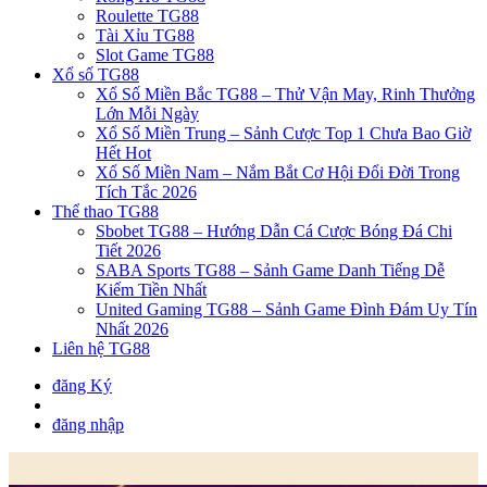
Roulette TG88
Tài Xỉu TG88
Slot Game TG88
Xổ số TG88
Xổ Số Miền Bắc TG88 – Thử Vận May, Rinh Thưởng
Lớn Mỗi Ngày
Xổ Số Miền Trung – Sảnh Cược Top 1 Chưa Bao Giờ
Hết Hot
Xổ Số Miền Nam – Nắm Bắt Cơ Hội Đổi Đời Trong
Tích Tắc 2026
Thể thao TG88
Sbobet TG88 – Hướng Dẫn Cá Cược Bóng Đá Chi
Tiết 2026
SABA Sports TG88 – Sảnh Game Danh Tiếng Dễ
Kiếm Tiền Nhất
United Gaming TG88 – Sảnh Game Đình Đám Uy Tín
Nhất 2026
Liên hệ TG88
đăng Ký
đăng nhập