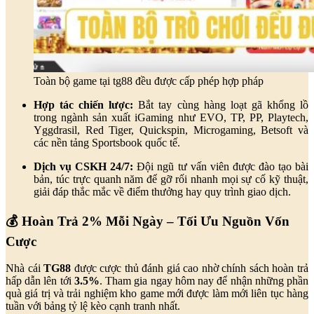
Toàn bộ game tại tg88 đều được cấp phép hợp pháp
Hợp tác chiến lược:
Bắt tay cùng hàng loạt gã khổng lồ
trong ngành sản xuất iGaming như EVO, TP, PP, Playtech,
Yggdrasil, Red Tiger, Quickspin, Microgaming, Betsoft và
các nền tảng Sportsbook quốc tế.
Dịch vụ CSKH 24/7:
Đội ngũ tư vấn viên được đào tạo bài
bản, túc trực quanh năm để gỡ rối nhanh mọi sự cố kỹ thuật,
giải đáp thắc mắc về điểm thưởng hay quy trình giao dịch.
💰
Hoàn Trả 2% Mỗi Ngày – Tối Ưu Nguồn Vốn
Cược
Nhà cái
TG88
được cược thủ đánh giá cao nhờ chính sách hoàn trả
hấp dẫn lên tới
3.5%
. Tham gia ngay hôm nay để nhận những phần
quà giá trị và trải nghiệm kho game mới được làm mới liên tục hàng
tuần với bảng tỷ lệ kèo cạnh tranh nhất.