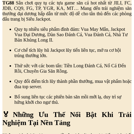
TG88
Sân chơi quy tụ các tựa game săn cá hot nhất từ JILI, FC,
JDB, CQ9, FG, TP, YGR, KA, MT… Mang đến trải nghiệm săn
thưởng đại dương hấp dẫn từ mức độ dễ cho tân thủ đến các phòng
đấu trang bị Siêu Jackpot.
Quy tụ nhiều siêu phẩm đình đám: Vua May Mắn, Jackpot
Vua Đại Dương, Dàn Sao Đánh Cá, Vua Đánh Cá, Nhà Tư
Bản Khủng Long II.
Cơ chế tích lũy hũ Jackpot lũy tiến liên tục, mở ra cơ hội
trúng thưởng lớn.
Thử sức với các bom tấn: Tiền Long Đánh Cá, Nổ Cá Đến
Rồi, Chuyên Gia Săn Rồng.
Quy đổi điểm tích lũy thành phần thưởng, mua vật phẩm hoặc
đua top server.
Bổ sung liên tục các phiên bản săn mồi mới lạ, duy trì sự
hứng khởi cho ngư thủ.
🏅
Những Ưu Thế Nổi Bật Khi Trải
Nghiệm Tại Nền Tảng